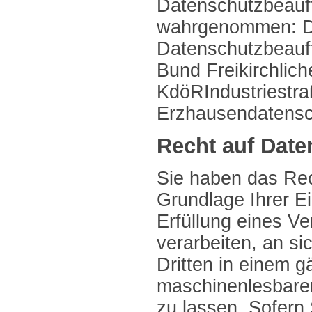
Datenschutzbeauf
wahrgenommen: Da
Datenschutzbeauf
Bund Freikirchlic
KdöRIndustriestr
Erzhausendatens
Recht auf Daten
Sie haben das Rec
Grundlage Ihrer Ei
Erfüllung eines Ve
verarbeiten, an si
Dritten in einem g
maschinenlesbare
zu lassen. Sofern 