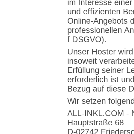
im Interesse einer
und effizienten Be
Online-Angebots d
professionellen Anb
f DSGVO).
Unser Hoster wird
insoweit verarbeit
Erfüllung seiner L
erforderlich ist u
Bezug auf diese D
Wir setzen folgen
ALL-INKL.COM - 
Hauptstraße 68
D-02742 Friedersd